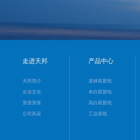
走进天邦
产品中心
天邦简介
道林双胶纸
企业文化
本白双胶纸
资质荣誉
高白双胶纸
公司风采
工业原纸